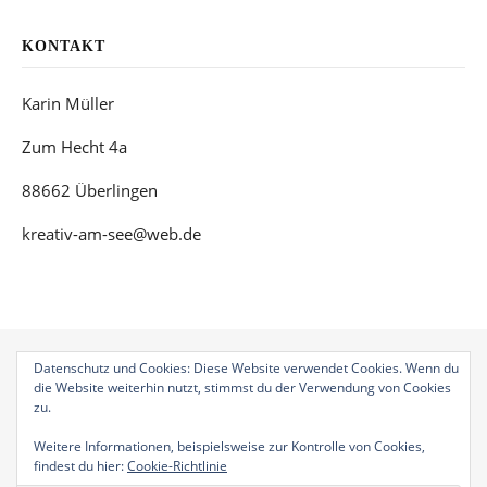
KONTAKT
Karin Müller
Zum Hecht 4a
88662 Überlingen
kreativ-am-see@web.de
Datenschutz und Cookies: Diese Website verwendet Cookies. Wenn du
die Website weiterhin nutzt, stimmst du der Verwendung von Cookies
zu.
Bard Theme von
WP Royal
.
Geschenkgutscheine
Auftragsarbeiten
Weitere Informationen, beispielsweise zur Kontrolle von Cookies,
findest du hier:
Cookie-Richtlinie
ZURÜCK NACH OBEN