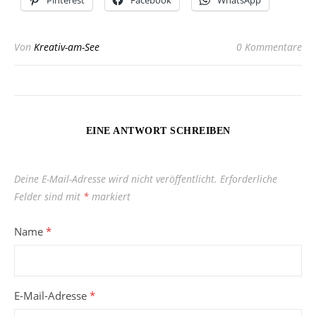
Pinterest
Facebook
WhatsApp
Von
Kreativ-am-See
0 Kommentare
EINE ANTWORT SCHREIBEN
Deine E-Mail-Adresse wird nicht veröffentlicht.
Erforderliche
Felder sind mit
*
markiert
Name
*
E-Mail-Adresse
*