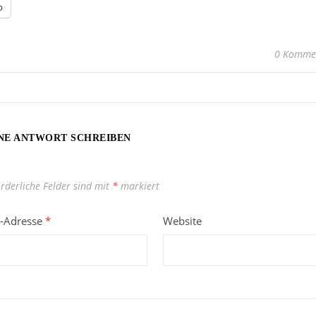
p
0 Komme
NE ANTWORT SCHREIBEN
orderliche Felder sind mit
*
markiert
l-Adresse
*
Website