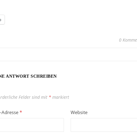
p
0 Komme
NE ANTWORT SCHREIBEN
orderliche Felder sind mit
*
markiert
l-Adresse
*
Website