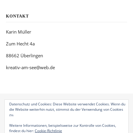
KONTAKT
Karin Müller
Zum Hecht 4a
88662 Überlingen
kreativ-am-see@web.de
Datenschutz und Cookies: Diese Website verwendet Cookies. Wenn du
die Website weiterhin nutzt, stimmst du der Verwendung von Cookies
zu.
Bard Theme von
WP Royal
.
Geschenkgutscheine
Auftragsarbeiten
Weitere Informationen, beispielsweise zur Kontrolle von Cookies,
findest du hier:
Cookie-Richtlinie