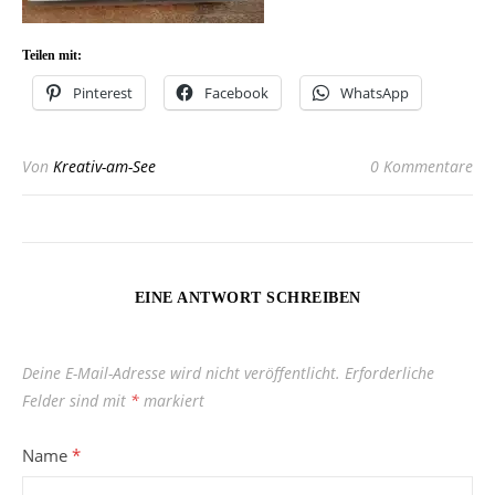
Teilen mit:
Pinterest
Facebook
WhatsApp
Von
Kreativ-am-See
0 Kommentare
EINE ANTWORT SCHREIBEN
Deine E-Mail-Adresse wird nicht veröffentlicht.
Erforderliche
Felder sind mit
*
markiert
Name
*