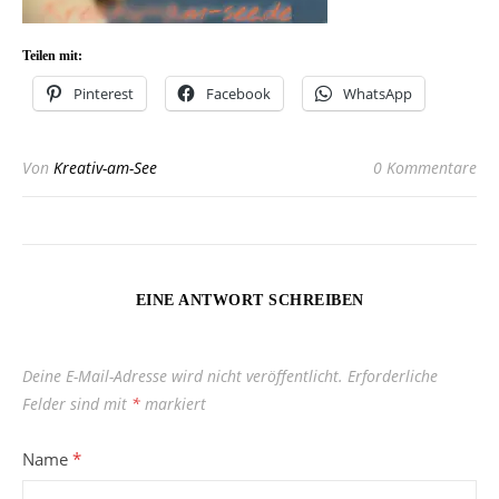
Teilen mit:
Pinterest
Facebook
WhatsApp
Von
Kreativ-am-See
0 Kommentare
EINE ANTWORT SCHREIBEN
Deine E-Mail-Adresse wird nicht veröffentlicht.
Erforderliche
Felder sind mit
*
markiert
Name
*