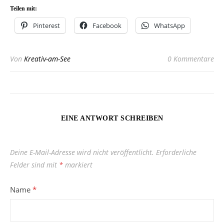
Teilen mit:
Pinterest
Facebook
WhatsApp
Von
Kreativ-am-See
0 Kommentare
EINE ANTWORT SCHREIBEN
Deine E-Mail-Adresse wird nicht veröffentlicht.
Erforderliche
Felder sind mit
*
markiert
Name
*