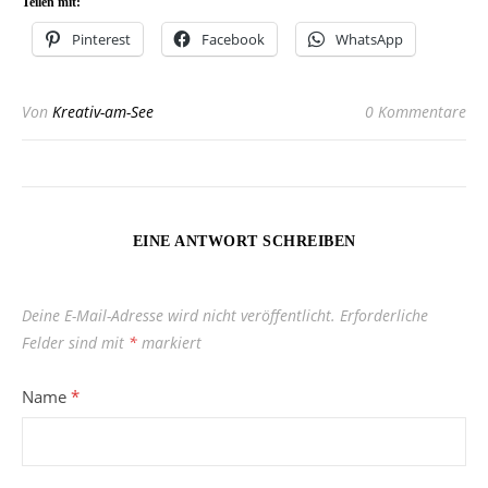
Teilen mit:
Pinterest
Facebook
WhatsApp
Von
Kreativ-am-See
0 Kommentare
EINE ANTWORT SCHREIBEN
Deine E-Mail-Adresse wird nicht veröffentlicht.
Erforderliche
Felder sind mit
*
markiert
Name
*