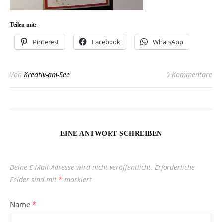
Teilen mit:
Pinterest
Facebook
WhatsApp
Von
Kreativ-am-See
0 Kommentare
EINE ANTWORT SCHREIBEN
Deine E-Mail-Adresse wird nicht veröffentlicht.
Erforderliche
Felder sind mit
*
markiert
Name
*