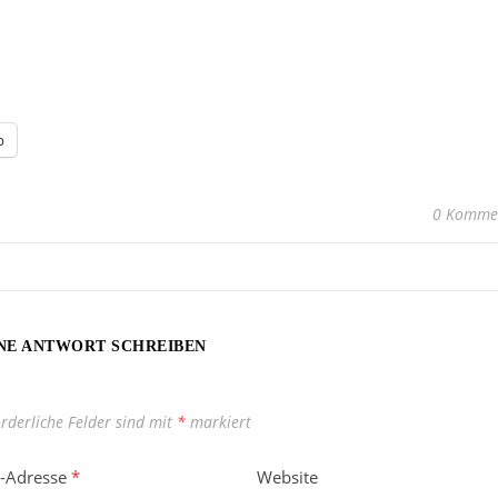
p
0 Komme
NE ANTWORT SCHREIBEN
orderliche Felder sind mit
*
markiert
l-Adresse
*
Website