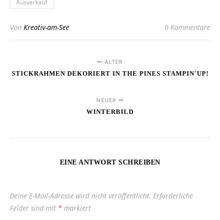
Ausverkauf
Von
Kreativ-am-See
0 Kommentare
ÄLTER
STICKRAHMEN DEKORIERT IN THE PINES STAMPIN´UP!
NEUER
WINTERBILD
EINE ANTWORT SCHREIBEN
Deine E-Mail-Adresse wird nicht veröffentlicht.
Erforderliche
Felder sind mit
*
markiert