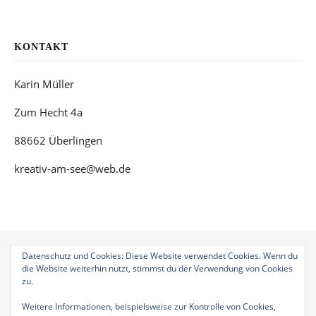
KONTAKT
Karin Müller
Zum Hecht 4a
88662 Überlingen
kreativ-am-see@web.de
Datenschutz und Cookies: Diese Website verwendet Cookies. Wenn du
die Website weiterhin nutzt, stimmst du der Verwendung von Cookies
zu.
Bard Theme von
WP Royal
.
Geschenkgutscheine
Auftragsarbeiten
Weitere Informationen, beispielsweise zur Kontrolle von Cookies,