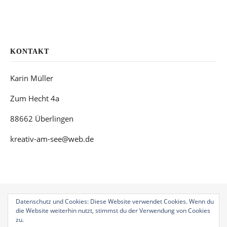
KONTAKT
Karin Müller
Zum Hecht 4a
88662 Überlingen
kreativ-am-see@web.de
Datenschutz und Cookies: Diese Website verwendet Cookies. Wenn du
die Website weiterhin nutzt, stimmst du der Verwendung von Cookies
zu.
Bard Theme von
WP Royal
.
Geschenkgutscheine
Auftragsarbeiten